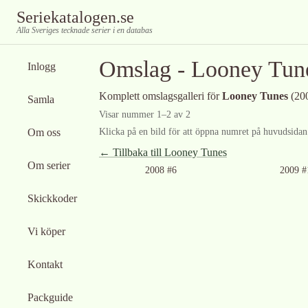
Seriekatalogen.se
Alla Sveriges tecknade serier i en databas
Omslag -
Looney Tun
Inlogg
Komplett omslagsgalleri för
Looney Tunes
(20
Samla
Visar nummer
1
–
2
av
2
Om oss
Klicka på en bild för att öppna numret på huvudsidan f
← Tillbaka till
Looney Tunes
Om serier
Ingen bild tillgänglig
2008 #6
2009 #
Skickkoder
Vi köper
Kontakt
Packguide