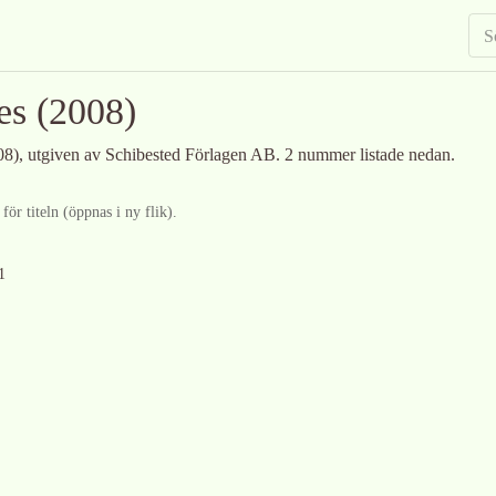
es
(2008)
08)
, utgiven av Schibested Förlagen AB
.
2 nummer listade nedan.
ör titeln (öppnas i ny flik).
1