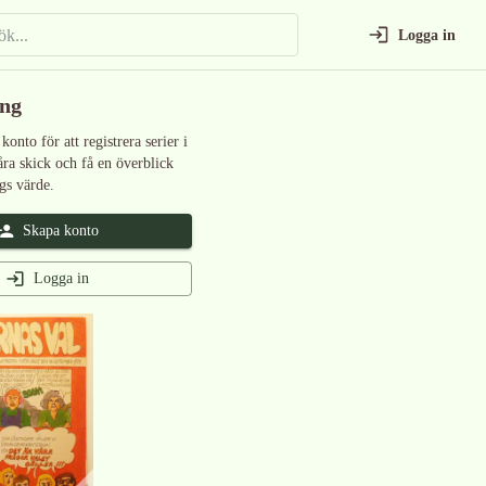
Logga in
ing
 konto för att registrera serier i
åra skick och få en överblick
gs värde.
Skapa konto
Logga in