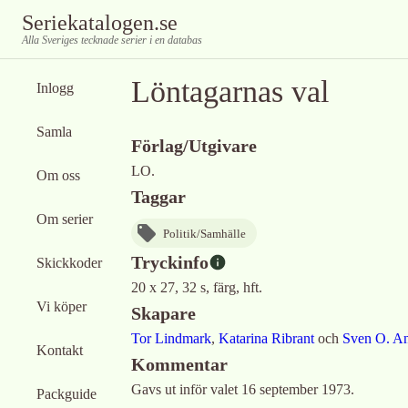
Seriekatalogen.se
Alla Sveriges tecknade serier i en databas
Löntagarnas val
Inlogg
Samla
Förlag/Utgivare
LO.
Om oss
Taggar
Om serier
Politik/Samhälle
Tryckinfo
Skickkoder
20 x 27, 32 s, färg, hft.
Vi köper
Skapare
Tor Lindmark
,
Katarina Ribrant
och
Sven O. A
Kontakt
Kommentar
Gavs ut inför valet 16 september 1973.
Packguide