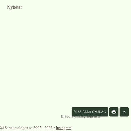
Nyheter
VISA ALLA OMSLAG
Bläddra omslag som lista
Ⓒ Seriekatalogen.se 2007 -
2026
•
Instagram