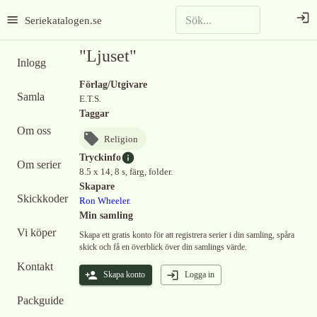
Seriekatalogen.se
"Ljuset"
Inlogg
Förlag/Utgivare
Samla
E.T.S.
Taggar
Om oss
Religion
Tryckinfo
Om serier
8.5 x 14, 8 s, färg, folder.
Skapare
Skickkoder
Ron Wheeler
.
Min samling
Vi köper
Skapa ett gratis konto för att registrera serier i din samling, spåra
skick och få en överblick över din samlings värde.
Kontakt
Skapa konto
Logga in
Packguide