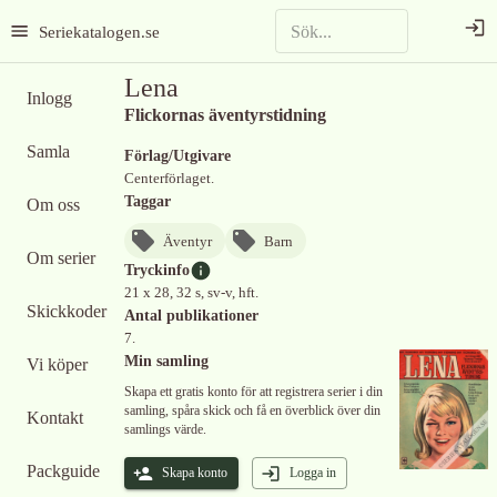
Seriekatalogen.se
Lena
Inlogg
Flickornas äventyrstidning
Samla
Förlag/Utgivare
Centerförlaget.
Taggar
Om oss
Äventyr
Barn
Om serier
Tryckinfo
21 x 28, 32 s, sv-v, hft.
Skickkoder
Antal publikationer
7.
Min samling
Vi köper
Skapa ett gratis konto för att registrera serier i din
samling, spåra skick och få en överblick över din
Kontakt
samlings värde.
Packguide
Skapa konto
Logga in