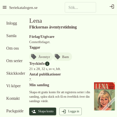
Seriekatalogen.se
Lena
Inlogg
Flickornas äventyrstidning
Samla
Förlag/Utgivare
Centerförlaget.
Taggar
Om oss
Äventyr
Barn
Om serier
Tryckinfo
21 x 28, 32 s, sv-v, hft.
Skickkoder
Antal publikationer
7.
Min samling
Vi köper
Skapa ett gratis konto för att registrera serier i din
samling, spåra skick och få en överblick över din
Kontakt
samlings värde.
Packguide
Skapa konto
Logga in