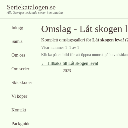
Seriekatalogen.se
Alla Sveriges tecknade serier i en databas
Omslag -
Låt skogen l
Inlogg
Komplett omslagsgalleri för
Låt skogen leva!
(
Samla
Visar nummer
1
–
1
av
1
Om oss
Klicka på en bild för att öppna numret på huvudsidan f
← Tillbaka till
Låt skogen leva!
Om serier
2023
Skickkoder
Vi köper
Kontakt
Packguide