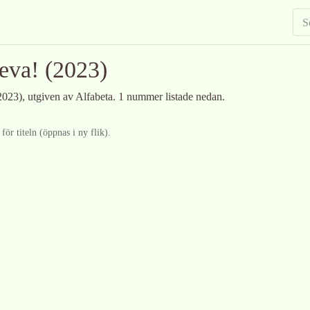
eva!
(2023)
2023)
, utgiven av Alfabeta
.
1 nummer listade nedan.
ör titeln (öppnas i ny flik).