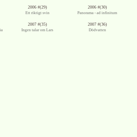
2006 #(29)
2006 #(30)
Ett riktigt svin
Panorama - ad infinitum
2007 #(35)
2007 #(36)
ia
Ingen talar om Lars
Dödvatten