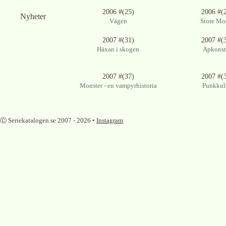
2006 #(25)
2006 #(
Nyheter
Vägen
Store Mo
2007 #(31)
2007 #(
Häxan i skogen
Apkonst
2007 #(37)
2007 #(
Monster - en vampyrhistoria
Punkkul
Ⓒ Seriekatalogen.se 2007 -
2026
•
Instagram