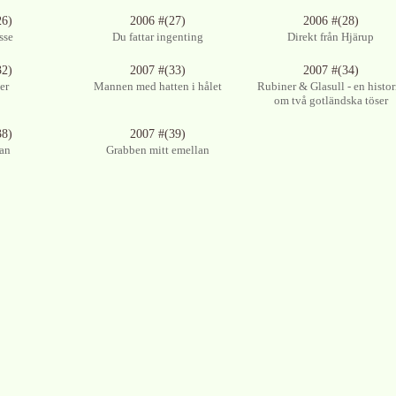
26)
2006 #(27)
2006 #(28)
sse
Du fattar ingenting
Direkt från Hjärup
32)
2007 #(33)
2007 #(34)
er
Mannen med hatten i hålet
Rubiner & Glasull - en histor
om två gotländska töser
38)
2007 #(39)
an
Grabben mitt emellan