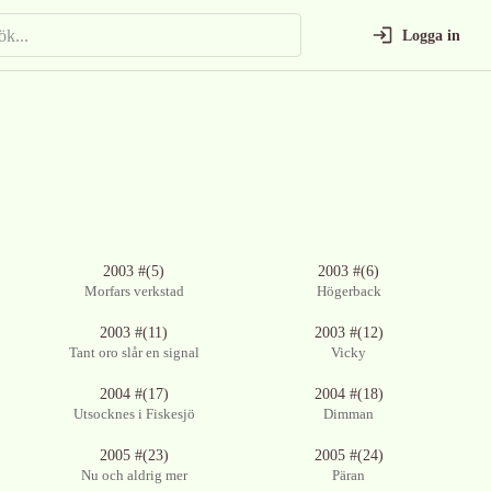
Logga in
2003 #(5)
2003 #(6)
Morfars verkstad
Högerback
2003 #(11)
2003 #(12)
Tant oro slår en signal
Vicky
2004 #(17)
2004 #(18)
Utsocknes i Fiskesjö
Dimman
2005 #(23)
2005 #(24)
Nu och aldrig mer
Päran