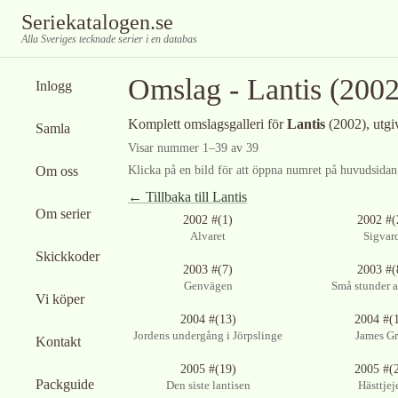
Seriekatalogen.se
Alla Sveriges tecknade serier i en databas
Omslag -
Lantis
(2002
Inlogg
Komplett omslagsgalleri för
Lantis
(2002)
, utg
Samla
Visar nummer
1
–
39
av
39
Om oss
Klicka på en bild för att öppna numret på huvudsidan f
← Tillbaka till
Lantis
Om serier
2002 #(1)
2002 #(
Alvaret
Sigvar
Skickkoder
2003 #(7)
2003 #(
Genvägen
Små stunder a
Vi köper
2004 #(13)
2004 #(
Jordens undergång i Jörpslinge
James Gr
Kontakt
2005 #(19)
2005 #(
Packguide
Den siste lantisen
Hästtjej