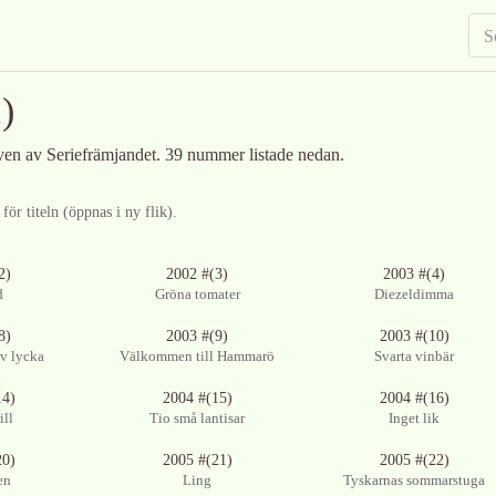
)
iven av Seriefrämjandet
.
39 nummer listade nedan.
ör titeln (öppnas i ny flik).
2)
2002 #(3)
2003 #(4)
d
Gröna tomater
Diezeldimma
8)
2003 #(9)
2003 #(10)
v lycka
Välkommen till Hammarö
Svarta vinbär
14)
2004 #(15)
2004 #(16)
ill
Tio små lantisar
Inget lik
20)
2005 #(21)
2005 #(22)
en
Ling
Tyskarnas sommarstuga