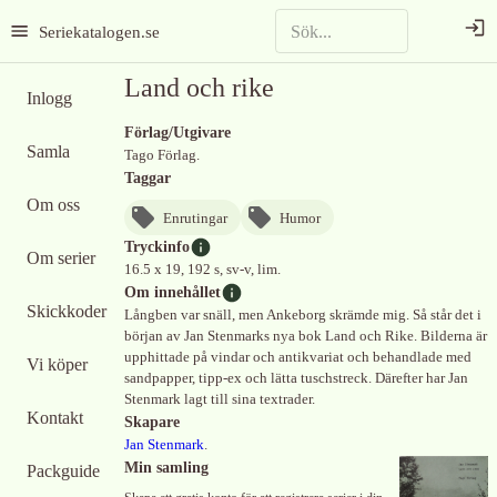
Seriekatalogen.se
Land och rike
Inlogg
Förlag/Utgivare
Samla
Tago Förlag.
Taggar
Om oss
Enrutingar
Humor
Tryckinfo
Om serier
16.5 x 19, 192 s, sv-v, lim.
Om innehållet
Skickkoder
Långben var snäll, men Ankeborg skrämde mig. Så står det i
början av Jan Stenmarks nya bok Land och Rike. Bilderna är
upphittade på vindar och antikvariat och behandlade med
Vi köper
sandpapper, tipp-ex och lätta tuschstreck. Därefter har Jan
Stenmark lagt till sina textrader.
Kontakt
Skapare
Jan Stenmark
.
Min samling
Packguide