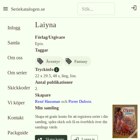
Seriekatalogen.se
Laiyna
Inlogg
Förlag/Utgivare
Samla
Epix.
Taggar
Om oss
Äventyr
Fantasy
Tryckinfo
Om serier
22 x 29.5, 48 s, färg, lim.
Antal publikationer
Skickkoder
2.
Skapare
René Hausman
och
Pierre Dubois
.
Vi köper
Min samling
Skapa ett gratis konto för att registrera serier i din
Kontakt
samling, spåra skick och få en överblick över din
samlings värde.
Packguide
Skapa konto
Logga in