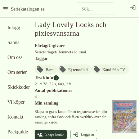
Seriekatalogen.se
Lady Lovely Locks och
Inlogg
pixiesvansarna
Samla
Förlag/Utgivare
Serieförlaget/Hemmets Journal.
Om oss
Taggar
Barn
Ej renodlad
Känd från TV
Om serier
Tryckinfo
21 x 28, 32 s, färg, hft.
Skickkoder
Antal publikationer
4.
Vi köper
Min samling
Skapa ett gratis konto för att registrera serier i din
Kontakt
samling, spåra skick och få en överblick över din
samlings värde.
Packguide
Skapa konto
Logga in