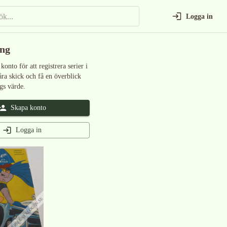
Logga in
ing
 konto för att registrera serier i
åra skick och få en överblick
gs värde.
Skapa konto
Logga in