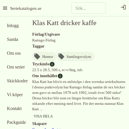
Seriekatalogen.se
Klas Katt dricker kaffe
Inlogg
Förlag/Utgivare
Samla
Kartago Förlag.
Taggar
Om oss
Humor
Samlingsvolym
Tryckinfo
Om serier
22.5 x 28.5, 500 s, sv-v/färg, inb.
Om innehållet
Skickkoder
Klas Katt har blivit en milstolpe i den svenska seriekulturen.
I denna praktvolym har Kartago förlag samlat de sex böcker
som gavs ut mellan 1979 och 1992, totalt över 500 sidor!
Vi köper
Dessa böcker blir som en längre berättelse om Klas Katts
sökande efter mening med livet. För det mesta stannar Klas
Kontakt
Katt ...
VISA HELA
Packguide
Skapare