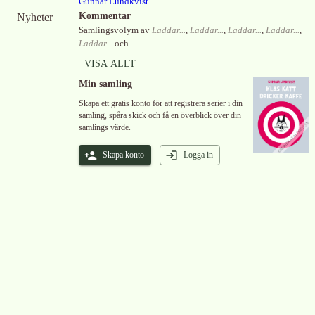
Gunnar Lundkvist
.
Kommentar
Nyheter
Samlingsvolym av
Laddar...
,
Laddar...
,
Laddar...
,
Laddar...
,
Laddar...
och ...
VISA ALLT
Min samling
Skapa ett gratis konto för att registrera serier i din
samling, spåra skick och få en överblick över din
samlings värde.
Skapa konto
Logga in