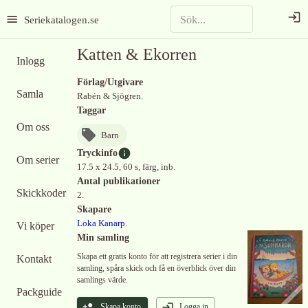
Seriekatalogen.se
Katten & Ekorren
Inlogg
Förlag/Utgivare
Samla
Rabén & Sjögren.
Taggar
Om oss
Barn
Tryckinfo
Om serier
17.5 x 24.5, 60 s, färg, inb.
Antal publikationer
Skickkoder
2.
Skapare
Loka Kanarp
.
Vi köper
Min samling
Skapa ett gratis konto för att registrera serier i din
Kontakt
samling, spåra skick och få en överblick över din
samlings värde.
Packguide
Skapa konto
Logga in