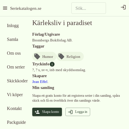
Seriekatalogen.se
Kärleksliv i paradiset
Inlogg
Förlag/Utgivare
Samla
Brombergs Bokförlag AB.
Taggar
Om oss
Humor
Religion
Tryckinfo
Om serier
?, ? s, sv-v, inb med skyddsomslag.
Skapare
Skickkoder
Jean Effel
.
Min samling
Vi köper
Skapa ett gratis konto för att registrera serier i din samling, spåra
skick och få en överblick över din samlings värde.
Kontakt
Skapa konto
Logga in
Packguide