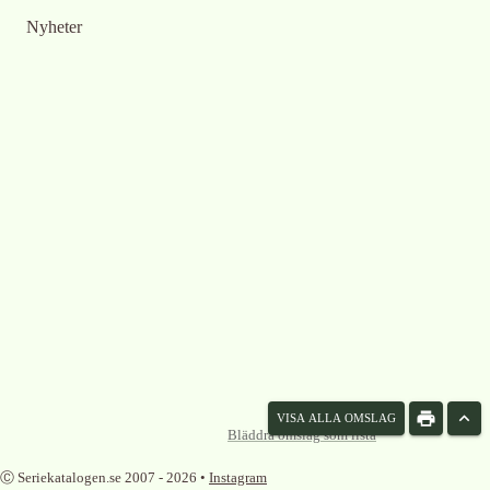
Nyheter
VISA ALLA OMSLAG
Bläddra omslag som lista
Ⓒ Seriekatalogen.se 2007 -
2026
•
Instagram