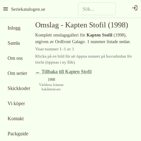
Seriekatalogen.se
Omslag -
Kapten Stofil
(1998)
Inlogg
Komplett omslagsgalleri för
Kapten Stofil
(1998)
,
utgiven av Ordfront Galago
.
1 nummer listade nedan.
Samla
Visar nummer
1
–
1
av
1
Klicka på en bild för att öppna numret på huvudsidan för
Om oss
titeln (öppnas i ny flik).
← Tillbaka till
Kapten Stofil
Om serier
1998
Världens främste
Skickkoder
bakåtsträvare
Vi köper
Kontakt
Packguide