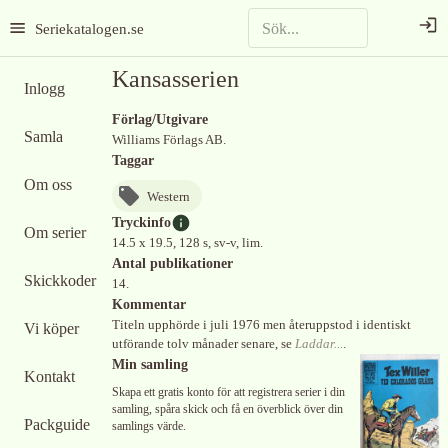
Seriekatalogen.se
Kansasserien
Inlogg
Förlag/Utgivare
Samla
Williams Förlags AB.
Taggar
Om oss
Western
Tryckinfo
Om serier
14.5 x 19.5, 128 s, sv-v, lim.
Antal publikationer
Skickkoder
14.
Kommentar
Titeln upphörde i juli 1976 men återuppstod i identiskt
Vi köper
utförande tolv månader senare, se
Laddar...
.
Min samling
Kontakt
Skapa ett gratis konto för att registrera serier i din
samling, spåra skick och få en överblick över din
Packguide
samlings värde.