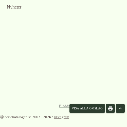
Nyheter
Bläddra omslag som lista
VISA ALLA OMSLAG
Ⓒ Seriekatalogen.se 2007 -
2026
•
Instagram