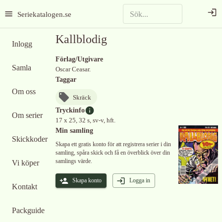
Seriekatalogen.se
Kallblodig
Inlogg
Förlag/Utgivare
Samla
Oscar Ceasar.
Taggar
Om oss
Skräck
Tryckinfo
Om serier
17 x 25, 32 s, sv-v, hft.
Min samling
Skickkoder
Skapa ett gratis konto för att registrera serier i din
samling, spåra skick och få en överblick över din
samlings värde.
Vi köper
Skapa konto
Logga in
Kontakt
Packguide