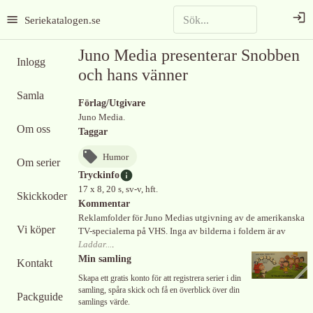
Seriekatalogen.se
Juno Media presenterar Snobben
Inlogg
och hans vänner
Samla
Förlag/Utgivare
Juno Media.
Om oss
Taggar
Humor
Om serier
Tryckinfo
17 x 8, 20 s, sv-v, hft.
Skickkoder
Kommentar
Reklamfolder för Juno Medias utgivning av de amerikanska
Vi köper
TV-specialerna på VHS. Inga av bilderna i foldern är av
Laddar...
.
Min samling
Kontakt
Skapa ett gratis konto för att registrera serier i din
samling, spåra skick och få en överblick över din
Packguide
samlings värde.