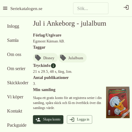
Seriekatalogen.se
Jul i Ankeborg - julalbum
Inlogg
Förlag/Utgivare
Samla
Egmont Kärnan AB.
Taggar
Om oss
Disney
Julalbum
Tryckinfo
Om serier
21 x 29.5, 48 s, färg, lim.
Antal publikationer
Skickkoder
3.
Min samling
Vi köper
Skapa ett gratis konto för att registrera serier i din
samling, spåra skick och få en överblick över din
samlings värde.
Kontakt
Skapa konto
Logga in
Packguide