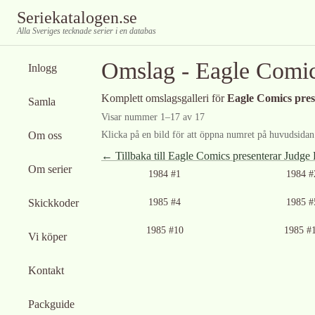
Seriekatalogen.se
Alla Sveriges tecknade serier i en databas
Omslag -
Eagle Comic
Inlogg
Komplett omslagsgalleri för
Eagle Comics pre
Samla
Visar nummer
1
–
17
av
17
Om oss
Klicka på en bild för att öppna numret på huvudsidan f
← Tillbaka till
Eagle Comics presenterar Judge
Om serier
1984 #1
1984 #
Skickkoder
1985 #4
1985 #
1985 #10
1985 #
Vi köper
Kontakt
Packguide