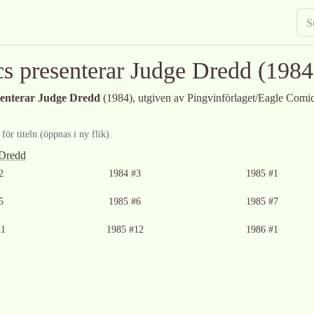
s presenterar Judge Dredd
(1984
senterar Judge Dredd
(1984)
, utgiven av Pingvinförlaget/Eagle Comi
ör titeln (öppnas i ny flik).
 Dredd
2
1984 #3
1985 #1
5
1985 #6
1985 #7
11
1985 #12
1986 #1