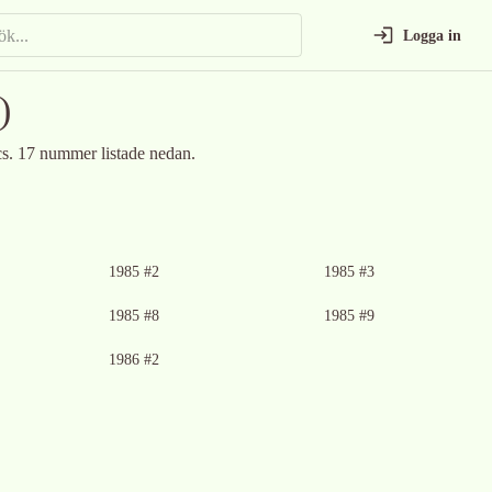
Logga in
)
cs
.
17 nummer listade nedan.
1985 #2
1985 #3
1985 #8
1985 #9
1986 #2