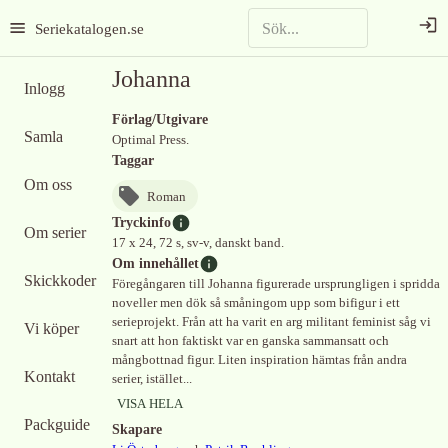
Seriekatalogen.se
Johanna
Inlogg
Förlag/Utgivare
Samla
Optimal Press.
Taggar
Om oss
Roman
Tryckinfo
Om serier
17 x 24, 72 s, sv-v, danskt band.
Om innehållet
Skickkoder
Föregångaren till Johanna figurerade ursprungligen i spridda
noveller men dök så småningom upp som bifigur i ett
serieprojekt. Från att ha varit en arg militant feminist såg vi
Vi köper
snart att hon faktiskt var en ganska sammansatt och
mångbottnad figur. Liten inspiration hämtas från andra
Kontakt
serier, istället...
VISA HELA
Packguide
Skapare