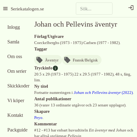
Seriekatalogen.se
Johan och Pellevins äventyr
Inlogg
Förlag/Utgivare
Samla
Coeckelberghs (1973 - 1975) Carlsen (1977 - 1982).
Taggar
Om oss
Äventyr
Fransk/Belgisk
Tryckinfo
Om serier
20.5 x 29 (1973 - 1975) 22 x 29.5 (1977 - 1982), 48 s, färg,
lim.
Skickkoder
Ny titel
Fortsatte numreringen i
Johan och Pellevins äventyr
(
2022
)
.
Antal publikationer
Vi köper
36 (varav 13 ordinarie utgåvor och 23 senare upplagor).
Skapare
Kontakt
Peyo
.
Kommentar
Packguide
#12 - #13 har enbart huvudtiteln
Ett äventyr med Johan
och
har alltså utelämnat
Pellevin
.