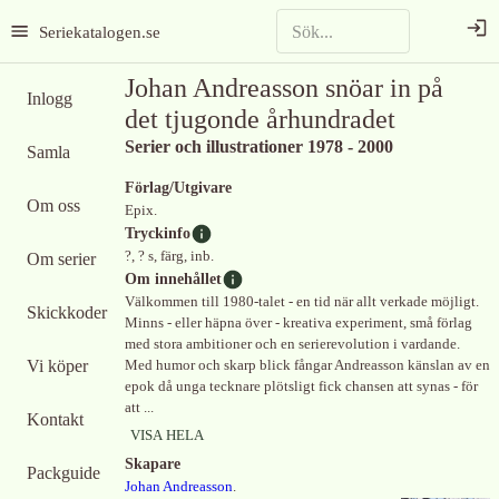
Seriekatalogen.se
Johan Andreasson snöar in på
Inlogg
det tjugonde århundradet
Serier och illustrationer 1978 - 2000
Samla
Förlag/Utgivare
Om oss
Epix.
Tryckinfo
?, ? s, färg, inb.
Om serier
Om innehållet
Välkommen till 1980-talet - en tid när allt verkade möjligt.
Skickkoder
Minns - eller häpna över - kreativa experiment, små förlag
med stora ambitioner och en serierevolution i vardande.
Vi köper
Med humor och skarp blick fångar Andreasson känslan av en
epok då unga tecknare plötsligt fick chansen att synas - för
att ...
Kontakt
VISA HELA
Skapare
Packguide
Johan Andreasson
.