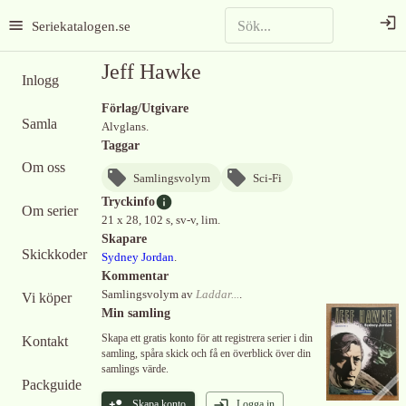
Seriekatalogen.se
Jeff Hawke
Inlogg
Förlag/Utgivare
Samla
Alvglans.
Taggar
Om oss
Samlingsvolym
Sci-Fi
Tryckinfo
Om serier
21 x 28, 102 s, sv-v, lim.
Skapare
Skickkoder
Sydney Jordan
.
Kommentar
Samlingsvolym av
Laddar...
.
Vi köper
Min samling
Skapa ett gratis konto för att registrera serier i din
Kontakt
samling, spåra skick och få en överblick över din
samlings värde.
Packguide
Skapa konto
Logga in