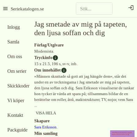
Seriekatalogen.se
Jag smetade av mig på tapeten,
Inlogg
den ljusa soffan och dig
Samla
Förlag/Utgivare
Modernista.
Om oss
Tryckinfo
15 x 21.5, 196 s, sv-v, inb.
Om innehållet
Om serier
»Männen skrattade så gott att jag hängde dem«, står det
under en av teckningarna i Jag smetade av mig på tapeten,
Skickkoder
den ljusa soffan och dig. Sara Eriksson visualiserar de tankar
hon tycker är värda att spara på; tillsammans bildar de en
berättelse om roller, åtrå, maktstrukturer, TV, nojor, vem Sara
Vi köper
...
VISA HELA
Kontakt
Skapare
Sara Eriksson
.
Packguide
Min samling