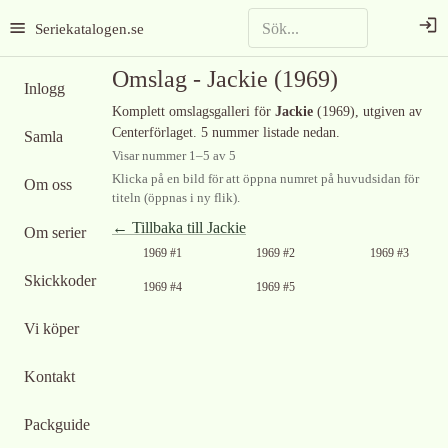
Seriekatalogen.se
Omslag -
Jackie
(1969)
Inlogg
Komplett omslagsgalleri för
Jackie
(1969)
, utgiven av
Centerförlaget
.
5 nummer listade nedan.
Samla
Visar nummer
1
–
5
av
5
Klicka på en bild för att öppna numret på huvudsidan för
Om oss
titeln (öppnas i ny flik).
← Tillbaka till
Jackie
Om serier
Ingen bild
Ingen bild
Ingen bild
1969 #1
1969 #2
1969 #3
tillgänglig
tillgänglig
tillgänglig
Skickkoder
Ingen bild
1969 #4
1969 #5
tillgänglig
Vi köper
Kontakt
Packguide