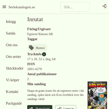
Seriekatalogen.se
Inrutat
Inlogg
Förlag/Utgivare
Samla
Egmont Kärnan AB.
Taggar
Om oss
Humor
Tryckinfo
Om serier
17 x 26, 52 s, färg, hft.
ISSN
Skickkoder
2001-4279
Antal publikationer
2.
Vi köper
Min samling
Skapa ett gratis konto för att registrera serier i din
Kontakt
samling, spåra skick och få en överblick över din
samlings värde.
Packguide
Skapa konto
Logga in