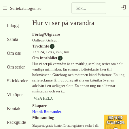
Seriekatalogen.se
Hur vi ser på varandra
Inlogg
Förlag/Utgivare
Samla
Ordfront Galago.
Tryckinfo
17 x 24, 128 s, sv-v, lim.
Om oss
Om innehållet
Hur vi ser på varandra är en märklig samling serier om helt
Om serier
vanliga människor. En ensam bibliotekarie åker till
bokmässan i Göteborg och möter en känd författare. En ung
Skickkoder
serietecknare får i uppdrag att rita en krönika över en
adelsätt i ett avlägset slott. En annan ung man lämnar
småstaden och ser i...
Vi köper
VISA HELA
Skapare
Kontakt
Henrik Bromander
.
Min samling
Packguide
Skapa ett gratis konto för att registrera serier i din