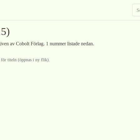
5)
given av Cobolt Förlag
.
1 nummer listade nedan.
ör titeln (öppnas i ny flik).