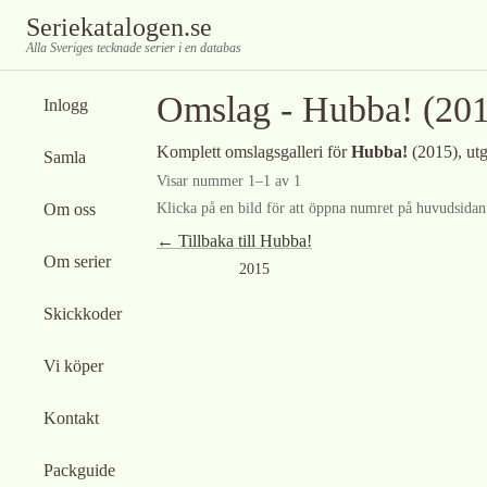
Seriekatalogen.se
Alla Sveriges tecknade serier i en databas
Omslag -
Hubba!
(201
Inlogg
Komplett omslagsgalleri för
Hubba!
(2015)
, ut
Samla
Visar nummer
1
–
1
av
1
Om oss
Klicka på en bild för att öppna numret på huvudsidan f
← Tillbaka till
Hubba!
Om serier
2015
Skickkoder
Vi köper
Kontakt
Packguide