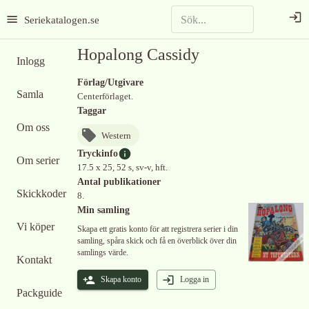
Seriekatalogen.se
Hopalong Cassidy
Inlogg
Förlag/Utgivare
Samla
Centerförlaget.
Taggar
Om oss
Western
Tryckinfo
Om serier
17.5 x 25, 52 s, sv-v, hft.
Antal publikationer
Skickkoder
8.
Min samling
Vi köper
Skapa ett gratis konto för att registrera serier i din
samling, spåra skick och få en överblick över din
samlings värde.
Kontakt
Skapa konto
Logga in
Packguide