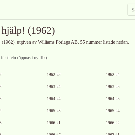
 hjälp!
(1962)
!
(1962)
, utgiven av Williams Förlags AB
.
55 nummer listade nedan.
ör titeln (öppnas i ny flik).
2
1962 #3
1962 #4
Ingen bild tillgänglig
Ingen bild tillgänglig
3
1963 #4
1963 #5
glig
Ingen bild tillgänglig
3
1964 #4
1964 #5
Ingen bild tillgänglig
Ingen bild tillgänglig
2
1965 #3
1965 #4
glig
Ingen bild tillgänglig
Ingen bild tillgänglig
8
1966 #1
1966 #2
glig
Ingen bild tillgänglig
Ingen bild tillgänglig
6
1966 #7
1967 #1