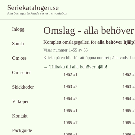
Seriekatalogen.se
Alla Sveriges tecknade serier i en databas
Omslag -
alla behöver
Inlogg
Komplett omslagsgalleri för
alla behöver hjälp
Samla
Visar nummer
1
–
55
av
55
Om oss
Klicka på en bild för att öppna numret på huvudsidan f
← Tillbaka till
alla behöver hjälp!
Om serier
1962 #1
1962 #
Skickkoder
1963 #2
1963 #
Ingen bild tillgänglig
Ingen bild tillgän
1964 #2
1964 #
Vi köper
Ingen bild tillgänglig
1965 #1
1965 #
Kontakt
Ingen bild tillgänglig
Ingen bild tillgän
1965 #7
1965 #
Packguide
Ingen bild tillgänglig
Ingen bild tillgän
1966 #5
1966 #