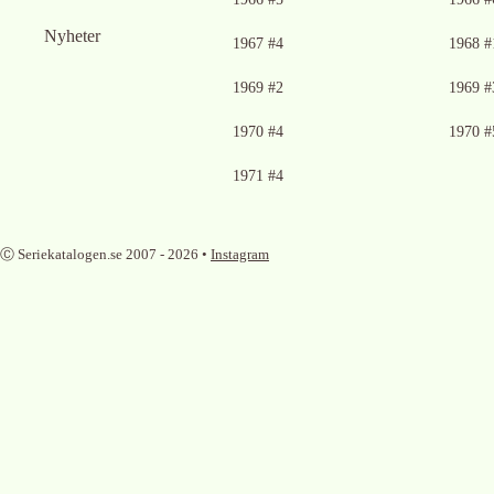
Nyheter
Ingen bild tillgänglig
Ingen bild tillgän
1967 #4
1968 #
Ingen bild tillgänglig
Ingen bild tillgän
1969 #2
1969 #
Ingen bild tillgänglig
Ingen bild tillgän
1970 #4
1970 #
Ingen bild tillgänglig
1971 #4
Ⓒ Seriekatalogen.se 2007 -
2026
•
Instagram