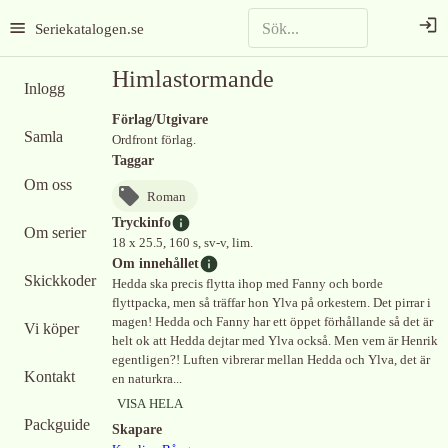
Seriekatalogen.se
Himlastormande
Inlogg
Förlag/Utgivare
Samla
Ordfront förlag.
Taggar
Om oss
Roman
Tryckinfo
Om serier
18 x 25.5, 160 s, sv-v, lim.
Om innehållet
Skickkoder
Hedda ska precis flytta ihop med Fanny och borde
flyttpacka, men så träffar hon Ylva på orkestern. Det pirrar i
magen! Hedda och Fanny har ett öppet förhållande så det är
Vi köper
helt ok att Hedda dejtar med Ylva också. Men vem är Henrik
egentligen?! Luften vibrerar mellan Hedda och Ylva, det är
Kontakt
en naturkra...
VISA HELA
Packguide
Skapare