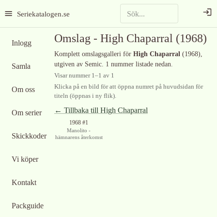
Seriekatalogen.se
Omslag -
High Chaparral
(1968)
Inlogg
Komplett omslagsgalleri för
High Chaparral
(1968)
,
utgiven av Semic
.
1 nummer listade nedan.
Samla
Visar nummer
1
–
1
av
1
Klicka på en bild för att öppna numret på huvudsidan för
Om oss
titeln (öppnas i ny flik).
← Tillbaka till
High Chaparral
Om serier
1968 #1
Manolito -
Skickkoder
hämnarens återkomst
Vi köper
Kontakt
Packguide