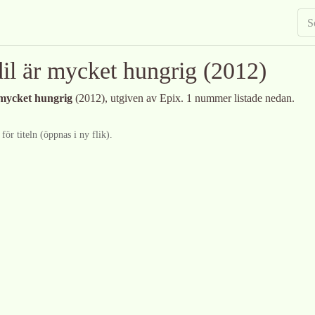
il är mycket hungrig
(2012)
 mycket hungrig
(2012)
, utgiven av Epix
.
1 nummer listade nedan.
ör titeln (öppnas i ny flik).