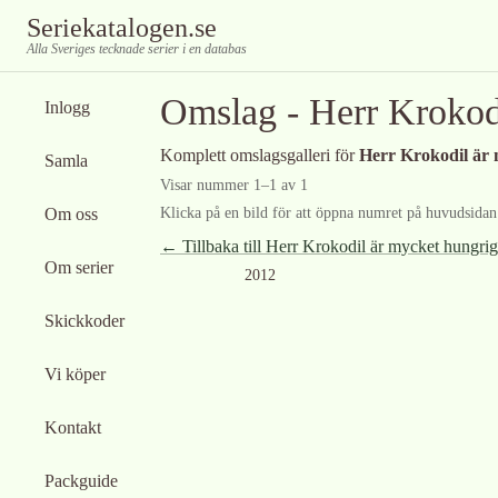
Seriekatalogen.se
Alla Sveriges tecknade serier i en databas
Omslag -
Herr Krokod
Inlogg
Komplett omslagsgalleri för
Herr Krokodil är
Samla
Visar nummer
1
–
1
av
1
Om oss
Klicka på en bild för att öppna numret på huvudsidan f
← Tillbaka till
Herr Krokodil är mycket hungrig
Om serier
Ingen bild tillgänglig
2012
Skickkoder
Vi köper
Kontakt
Packguide