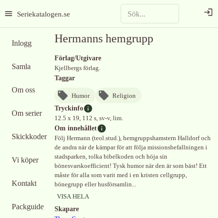
Seriekatalogen.se
Hermanns hemgrupp
Inlogg
Förlag/Utgivare
Samla
Kjellbergs förlag.
Taggar
Om oss
Humor
Religion
Tryckinfo
Om serier
12.5 x 19, 112 s, sv-v, lim.
Om innehållet
Skickkoder
Följ Hermann (teol.stud.), hemgruppshamstern Halldorf och
de andra när de kämpar för att följa missionsbefallningen i
stadsparken, tolka bibelkoden och höja sin
Vi köper
bönesvarskoefficient! Tysk humor när den är som bäst! Ett
måste för alla som varit med i en kristen cellgrupp,
Kontakt
bönegrupp eller husförsamlin...
VISA HELA
Packguide
Skapare