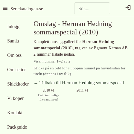
Seriekatalogen.se
Omslag -
Herman Hedning
Inlogg
sommarspecial
(2010)
Samla
Komplett omslagsgalleri för
Herman Hedning
sommarspecial
(2010)
, utgiven av Egmont Kärnan AB
.
2 nummer listade nedan.
Om oss
Visar nummer
1
–
2
av
2
Klicka på en bild för att öppna numret på huvudsidan för
Om serier
titeln (öppnas i ny flik).
← Tillbaka till
Herman Hedning sommarspecial
Skickkoder
2010 #1
2011 #1
Det Gudomliga
Vi köper
Extranumret!
Kontakt
Packguide