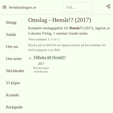
Seriekatalogen.se
Omslag -
Hemåt!?
(2017)
Inlogg
Komplett omslagsgalleri för
Hemåt!?
(2017)
, utgiven av
Lokrantz Förlag
.
1 nummer listade nedan.
Samla
Visar nummer
1
–
1
av
1
Klicka på en bild för att öppna numret på huvudsidan för
Om oss
titeln (öppnas i ny flik).
← Tillbaka till
Hemåt!?
Om serier
2017
Skaraborgska
Skickkoder
serieskapare
Vi köper
Kontakt
Packguide