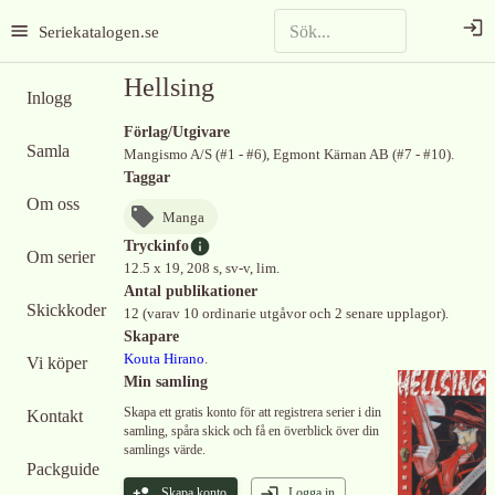
Seriekatalogen.se
Hellsing
Inlogg
Förlag/Utgivare
Samla
Mangismo A/S (#1 - #6), Egmont Kärnan AB (#7 - #10).
Taggar
Om oss
Manga
Tryckinfo
Om serier
12.5 x 19, 208 s, sv-v, lim.
Antal publikationer
Skickkoder
12 (varav 10 ordinarie utgåvor och 2 senare upplagor).
Skapare
Kouta Hirano
.
Vi köper
Min samling
Skapa ett gratis konto för att registrera serier i din
Kontakt
samling, spåra skick och få en överblick över din
samlings värde.
Packguide
Skapa konto
Logga in