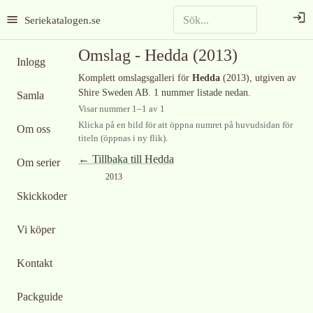
Seriekatalogen.se
Omslag -
Hedda
(2013)
Inlogg
Komplett omslagsgalleri för
Hedda
(2013)
, utgiven av
Shire Sweden AB
.
1 nummer listade nedan.
Samla
Visar nummer
1
–
1
av
1
Klicka på en bild för att öppna numret på huvudsidan för
Om oss
titeln (öppnas i ny flik).
← Tillbaka till
Hedda
Om serier
2013
Skickkoder
Vi köper
Kontakt
Packguide