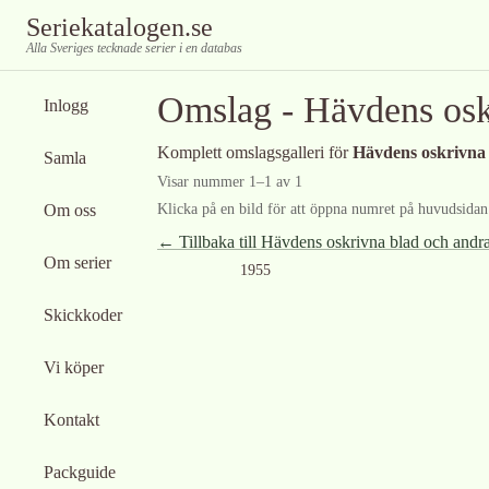
Seriekatalogen.se
Alla Sveriges tecknade serier i en databas
Omslag -
Hävdens osk
Inlogg
Komplett omslagsgalleri för
Hävdens oskrivna 
Samla
Visar nummer
1
–
1
av
1
Om oss
Klicka på en bild för att öppna numret på huvudsidan f
← Tillbaka till
Hävdens oskrivna blad och andra
Om serier
1955
Skickkoder
Vi köper
Kontakt
Packguide