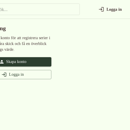
Logga in
ing
 konto för att registrera serier i
åra skick och få en överblick
gs värde.
Skapa konto
Logga in