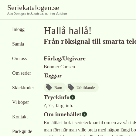
Seriekatalogen.se
Alla Sveriges tecknade serier i en databas
Hallå hallå!
Inlogg
Från röksignal till smarta tel
Samla
Förlag/Utgivare
Om oss
Bonnier Carlsen.
Om serier
Taggar
Skickkoder
Barn
Utbildande
Tryckinfo
Vi köper
?, ? s, färg, inb.
Om innehållet
Kontakt
En lättläst bok i serietecknarstil om en av vår t
man förr när man ville prata med någon långt bor
Packguide