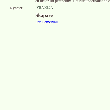
ett historiskt perspektiv. Det blir underhållande 
VISA HELA
Nyheter
Skapare
Per Demervall
.