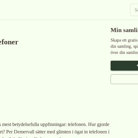
Min saml
efoner
Skapa ett gratis
din samling, sp
över din samlin
ids mest betydelsefulla uppfinningar: telefonen. Hur gjorde
t? Per Demervall sätter med glimten i ögat in telefonen i