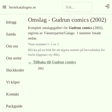
Seriekatalogen.se
Omslag -
Gudrun comics
(2002)
Inlogg
Komplett omslagsgalleri för
Gudrun comics
(2002)
,
utgiven av Vänsterpartiet/Galago
.
1 nummer listade
Samla
nedan.
Visar nummer
1
–
1
av
1
Om oss
Klicka på en bild för att öppna numret på huvudsidan för
titeln (öppnas i ny flik).
Om serier
← Tillbaka till
Gudrun comics
2002
Skickkoder
Vi köper
Kontakt
Packguide