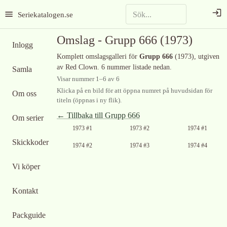
Seriekatalogen.se
Omslag -
Grupp 666
(1973)
Inlogg
Komplett omslagsgalleri för
Grupp 666
(1973)
, utgiven
av Red Clown
.
6 nummer listade nedan.
Samla
Visar nummer
1
–
6
av
6
Klicka på en bild för att öppna numret på huvudsidan för
Om oss
titeln (öppnas i ny flik).
← Tillbaka till
Grupp 666
Om serier
1973 #1
1973 #2
1974 #1
Skickkoder
1974 #2
1974 #3
1974 #4
Vi köper
Kontakt
Packguide