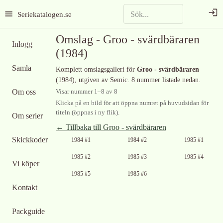
Seriekatalogen.se
Omslag -
Groo - svärdbäraren
Inlogg
(1984)
Samla
Komplett omslagsgalleri för
Groo - svärdbäraren
(1984)
, utgiven av Semic
.
8 nummer listade nedan.
Om oss
Visar nummer
1
–
8
av
8
Klicka på en bild för att öppna numret på huvudsidan för
titeln (öppnas i ny flik).
Om serier
← Tillbaka till
Groo - svärdbäraren
Skickkoder
1984 #1
1984 #2
1985 #1
1985 #2
1985 #3
1985 #4
Vi köper
1985 #5
1985 #6
Kontakt
Packguide