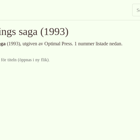
ings saga
(1993)
aga
(1993)
, utgiven av Optimal Press
.
1 nummer listade nedan.
ör titeln (öppnas i ny flik).