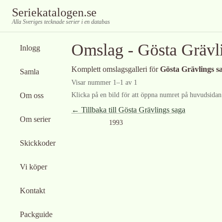
Seriekatalogen.se
Alla Sveriges tecknade serier i en databas
Omslag -
Gösta Grävl
Inlogg
Komplett omslagsgalleri för
Gösta Grävlings s
Samla
Visar nummer
1
–
1
av
1
Om oss
Klicka på en bild för att öppna numret på huvudsidan f
← Tillbaka till
Gösta Grävlings saga
Om serier
1993
Skickkoder
Vi köper
Kontakt
Packguide