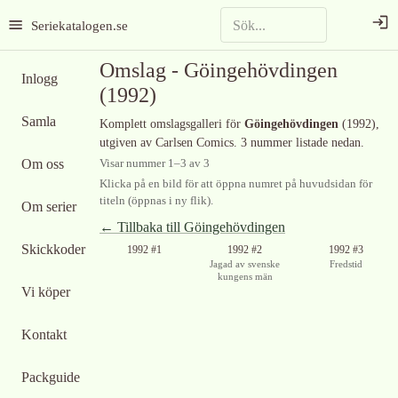
Seriekatalogen.se
Omslag -
Göingehövdingen
Inlogg
(1992)
Samla
Komplett omslagsgalleri för
Göingehövdingen
(1992)
,
utgiven av Carlsen Comics
.
3 nummer listade nedan.
Om oss
Visar nummer
1
–
3
av
3
Klicka på en bild för att öppna numret på huvudsidan för
titeln (öppnas i ny flik).
Om serier
← Tillbaka till
Göingehövdingen
Skickkoder
1992 #1
1992 #2
1992 #3
Jagad av svenske
Fredstid
kungens män
Vi köper
Kontakt
Packguide