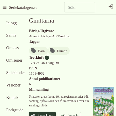
Seriekatalogen.se
Gnuttarna
Inlogg
Förlag/Utgivare
Samla
Atlantic Förlags AB/Pandora.
Taggar
Om oss
Barn
Humor
Tryckinfo
Om serier
17 x 26, 36 s, färg, hft.
ISSN
Skickkoder
1101-4962
Antal publikationer
6.
Vi köper
Min samling
Skapa ett gratis konto för att registrera serier i din
Kontakt
samling, spåra skick och få en överblick över din
samlings värde.
Packguide
Skapa konto
Logga in