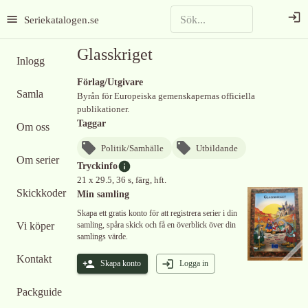
Seriekatalogen.se
Glasskriget
Inlogg
Förlag/Utgivare
Samla
Byrån för Europeiska gemenskapernas officiella
publikationer.
Taggar
Om oss
Politik/Samhälle
Utbildande
Om serier
Tryckinfo
21 x 29.5, 36 s, färg, hft.
Skickkoder
Min samling
Skapa ett gratis konto för att registrera serier i din
Vi köper
samling, spåra skick och få en överblick över din
samlings värde.
Kontakt
Skapa konto
Logga in
Packguide