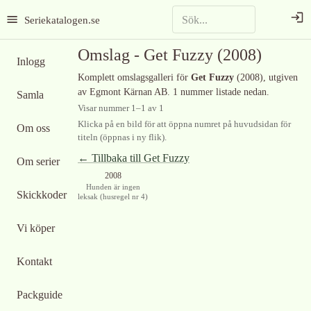
Seriekatalogen.se
Omslag -
Get Fuzzy
(2008)
Inlogg
Komplett omslagsgalleri för
Get Fuzzy
(2008)
, utgiven
av Egmont Kärnan AB
.
1 nummer listade nedan.
Samla
Visar nummer
1
–
1
av
1
Klicka på en bild för att öppna numret på huvudsidan för
Om oss
titeln (öppnas i ny flik).
← Tillbaka till
Get Fuzzy
Om serier
2008
Hunden är ingen
Skickkoder
leksak (husregel nr 4)
Vi köper
Kontakt
Packguide