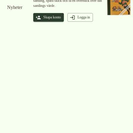
samling, spåra skick och få en överblick över din
samlings värde.
Nyheter
Skapa konto
Logga in