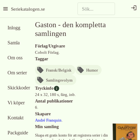
Seriekatalogen.se
Gaston - den kompletta
Inlogg
samlingen
Samla
Förlag/Utgivare
Cobolt Förlag.
Om oss
Taggar
Fransk/Belgisk
Humor
Om serier
Samlingsvolym
Skickkoder
Tryckinfo
24 x 32, 180 s, färg, inb.
Antal publikationer
Vi köper
6.
Skapare
Kontakt
André Franquin
.
Min samling
Packguide
Skapa ett gratis konto för att registrera serier i din